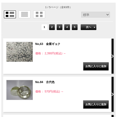
1 / 5ページ
（全93件）
1
2
3
4
5
次へ
No,63 金紫ギョク
価格： 2,390円(税込)
～
No.84 古代色
価格： 570円(税込)
～