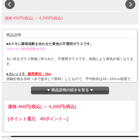
価格:450円(税込)
～
4,200円(税込)
商品説明
■Aスキに膨張係数を合わせた黄色の不透明ガラスです。
※Aスキの膨張係数α=100
主に吹きガラス用途に作られた、不透明ガラスです。加熱により発色が強くなりま
す。
●カレットS
販売単位：1kg
溶融生地を水砕（水で急冷して粉砕）したもので、平均粒径は10～15ｍｍ程度で
す。
キャスティングやパートドヴェールの他、坩堝溶融でもお使いいただけます。
▼ 商品説明の続きを見る ▼
●フリット（M-1-M、M-1、K-0、K-1、K-2）
販売単位：200g
ガラスを粉砕し、各粒度に篩い分けしたものです。
※各粒度の比較画像はこちらを
価格:
450円
(税込)
～
4,200円
(税込)
クリック
K-2: 2.4～3.5ｍｍ程度 K-1：1.0～2.4ｍｍ K-0：0.5～1.0ｍｍ
[ポイント還元 45ポイント～]
M-1：0.5ｍｍ以下 M-1-M：0.5ｍｍ以下のM-1より細かいパウダー（ポットミル
にて約20時間粉砕加工）
吹きガラス用ですが、キルンワーク（パートドヴェール、フュージング）にもお使
いいただけます。
【フリット梱包形態：～1ｋｇ：チャック付パック／1.2ｋｇ～：ビニール袋】