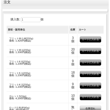
注文
※200ｇずつの小分け梱包、1ｋｇの場合のプラスチックケース梱包は終了致しま
した。
●ロッド（流し込み型）
販売単位：1本（約90ｇ）
金型に流し込んで、直径約30mm、長さ約50mm、重量約90ｇの棒状に成型したも
のです。
購入数:
個
使用時には適度な大きさに割り、予熱後、吹きガラスの生地に被せて
全体に均一な着色をすることができます。
形状・販売単位
在庫
カート
※ロッドは製造終了の為、在庫限りの販売となります。ご了承下さい。
●ロンデル
販売単位：1枚
3
金型で挟み、薄く平たい皿状に成型したものです。
フリットM-1-M(200g)
価格:
1,420円(税込)
個
手づくりのため、各サイズ重量にバラつきがあります。
詳細についてはこちらをクリック
20
※ロンデルは製造終了の為、在庫限りの販売となります。ご了承下さい。
フリットM-1(200g)
価格:
1,330円(税込)
個
・鉛入りガラスと合せると、接着面が黒化します。ご注意ください。
9
フリットK-0(200g)
価格:
1,230円(税込)
個
・製造ロットによって発色にバラツキ(濃淡)が起きやすい色となっております。
実際の商品の色が画像と異なる場合がございますので予めご了承ください。
18
フリットK-1(200g)
価格:
1,230円(税込)
個
9
フリットK-2(200g)
価格:
1,230円(税込)
個
10
カレットS(1kg)
価格:
4,200円(税込)
個
無
ロッド(1本/約90g)
在庫切れ
価格:
450円(税込)