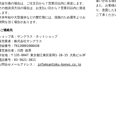
違いが出る場
代金引換の場合は、ご注文日から７営業日以内に発送します。
また、お客様
その他決済方法の場合は、お支払い日から７営業日以内に発送
り、意図した
します。
ご了承くださ
年末年始や大型連休などの繁忙期には、混雑のため通常よりお
時間を頂く場合があります。
●ご連絡先
ショップ名：サングラス・ネットショップ
販売業者：株式会社サングラス
登録番号：T6120001008438
運営責任者：川西 政男
所在地：〒135-0047 東京都江東区富岡1-18-15 大島ビル3F
電話番号：03-5621-3811
お問合せメールアドレス：
info@santoku-kogyo.co.jp