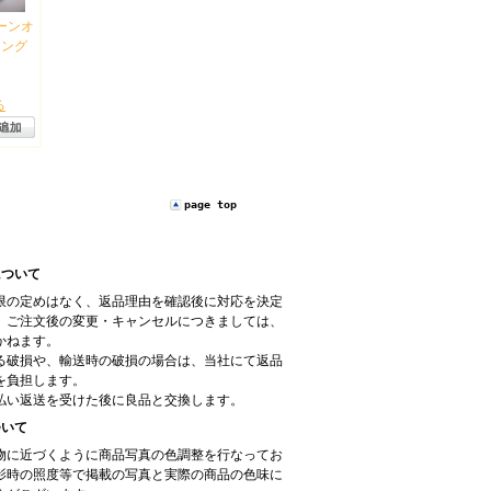
リーンオ
ィング
る
page top
について
限の定めはなく、返品理由を確認後に対応を決定
、ご注文後の変更・キャンセルにつきましては、
かねます。
る破損や、輸送時の破損の場合は、当社にて返品
を負担します。
払い返送を受けた後に良品と交換します。
ついて
物に近づくように商品写真の色調整を行なってお
影時の照度等で掲載の写真と実際の商品の色味に