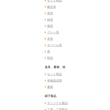
セット商品
暖色系
青系
緑系
紫系
グレー系
茶系
オパール系
黒
和色
道具、書籍、他
セット商品
各種道具類
書籍
硝子製品
オリジナル製品
工房・工場製品