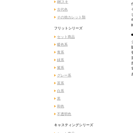
AKスキ
古代色
その他カレット類
フリットシリーズ
セット商品
暖色系
青系
緑系
紫系
グレー系
茶系
白系
黒
和色
不透明色
キャスティングシリーズ