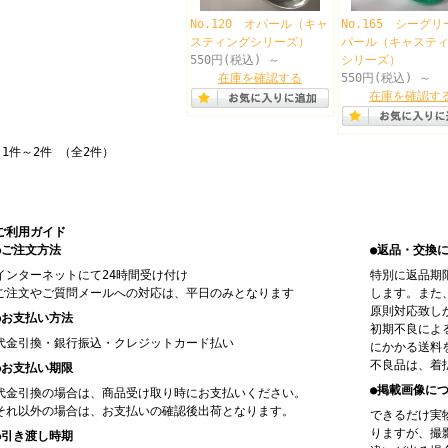
No.120 オパール（キャ
No.165 シーグ
スティングシリーズ）
パール（キャステ
550円(税込)
～
シリーズ）
在庫を確認する
550円(税込)
～
在庫を確認す
1件～2件 （全2件）
ご利用ガイド
●ご注文方法
●返品・交換
インターネットにて24時間受け付け
特別に返品期
ご注文やご質問メールへの対応は、平日のみとなります
します。また
原則対応致し
●お支払い方法
初期不良によ
代金引換・銀行振込・クレジットカード払い
にかかる送料
不良品は、着
●お支払い期限
●掲載画像に
代金引換の場合は、商品受け取り時にお支払いください。
それ以外の場合は、お支払いの確認後出荷となります。
できるだけ実
りますが、撮
●引き渡し時期