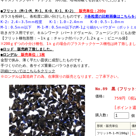
キャスティングやパートドヴェールの他、坩堝溶融でもお使いいただけます。
●フリット（M-1-M、M-1、K-0、K-1、K-2）
販売単位：200g
ガラスを粉砕し、各粒度に篩い分けしたものです。
※各粒度の比較画像はこちらを
K-2: 2.4～3.5ｍｍ程度 K-1：1.0～2.4ｍｍ K-0：0.5～1.0ｍｍ
M-1：0.5ｍｍ以下 M-1-M：0.5ｍｍ以下のM-1より細かいパウダー（ポット
吹きガラス用ですが、キルンワーク（パートドヴェール、フュージング）にもお使
【フリット梱包形態：～1ｋｇ：チャック付パック／1.2ｋｇ～：ビニール袋】
※200ｇずつの小分け梱包、1ｋｇの場合のプラスチックケース梱包は終了致しま
●ロッド 販売終了致しました。
●ロンデル
販売単位：1枚
金型で挟み、薄く平たい皿状に成型したものです。
手づくりのため、各サイズ重量にバラつきがあります。
詳細についてはこちらをクリック
※ロンデルは製造終了の為、在庫限りの販売となります。ご了承下さい。
No.89 黒（フリッ
価格:
759円 (
[ポイント還
購入数:
個
形状・販売単位
価
フリットM-1-M(200g)
1