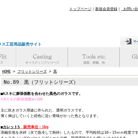
トップページ
｜
新規会員登録
｜
お問い合
ラス工芸用品販売サイト
HOME
>
フリットシリーズ
>
黒
No.89 黒（フリットシリーズ）
■Aスキに膨張係数を合わせた黒色のガラスです。
※Aスキの膨張係数α=100
主に吹きガラス用途に作られた、透明ガラスです。
薄く伸ばしていくと紺色に近い青味がかった色となります。
●カレットS
販売単位：1kg
溶融生地を水砕（水で急冷して粉砕）したもので、平均粒径は10～15ｍｍ程度で