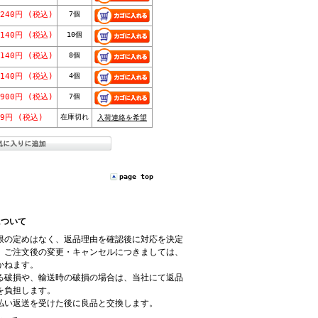
,240円 (税込)
7個
,140円 (税込)
10個
,140円 (税込)
8個
,140円 (税込)
4個
,900円 (税込)
7個
59円 (税込)
在庫切れ
入荷連絡を希望
page top
について
限の定めはなく、返品理由を確認後に対応を決定
、ご注文後の変更・キャンセルにつきましては、
かねます。
る破損や、輸送時の破損の場合は、当社にて返品
を負担します。
払い返送を受けた後に良品と交換します。