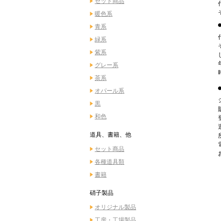
セット商品
暖色系
青系
緑系
紫系
グレー系
茶系
オパール系
黒
和色
道具、書籍、他
セット商品
各種道具類
書籍
硝子製品
オリジナル製品
工房・工場製品