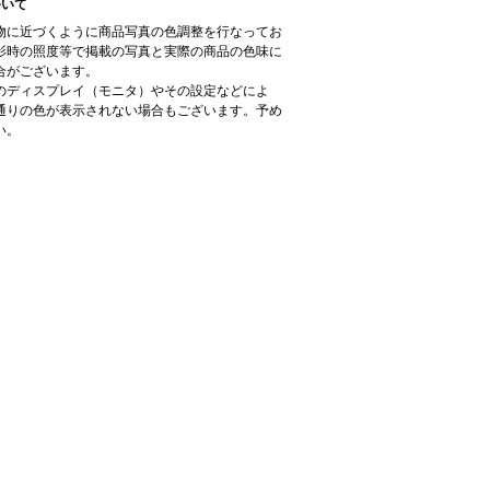
ついて
物に近づくように商品写真の色調整を行なってお
影時の照度等で掲載の写真と実際の商品の色味に
合がございます。
のディスプレイ（モニタ）やその設定などによ
通りの色が表示されない場合もございます。予め
い。