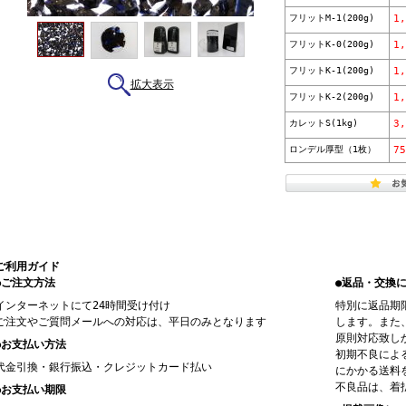
フリットM-1(200g)
1
フリットK-0(200g)
1
フリットK-1(200g)
1
拡大表示
フリットK-2(200g)
1
カレットS(1kg)
3
ロンデル厚型（1枚）
7
ご利用ガイド
●ご注文方法
●返品・交換
インターネットにて24時間受け付け
特別に返品期
ご注文やご質問メールへの対応は、平日のみとなります
します。また
原則対応致し
●お支払い方法
初期不良によ
代金引換・銀行振込・クレジットカード払い
にかかる送料
不良品は、着
●お支払い期限