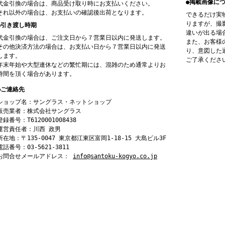
●掲載画像に
代金引換の場合は、商品受け取り時にお支払いください。
それ以外の場合は、お支払いの確認後出荷となります。
できるだけ実
りますが、撮
●引き渡し時期
違いが出る場
代金引換の場合は、ご注文日から７営業日以内に発送します。
また、お客様
その他決済方法の場合は、お支払い日から７営業日以内に発送
り、意図した
します。
ご了承くださ
年末年始や大型連休などの繁忙期には、混雑のため通常よりお
時間を頂く場合があります。
●ご連絡先
ショップ名：サングラス・ネットショップ
販売業者：株式会社サングラス
登録番号：T6120001008438
運営責任者：川西 政男
所在地：〒135-0047 東京都江東区富岡1-18-15 大島ビル3F
電話番号：03-5621-3811
お問合せメールアドレス：
info@santoku-kogyo.co.jp