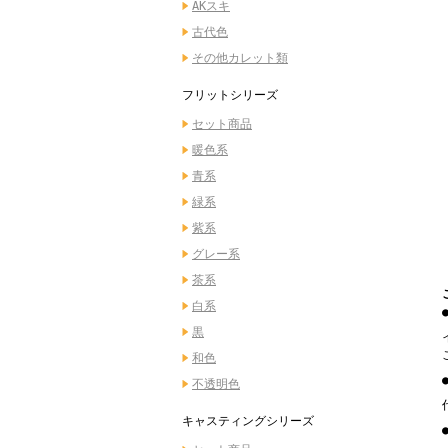
AKスキ
古代色
その他カレット類
フリットシリーズ
セット商品
暖色系
青系
緑系
紫系
グレー系
茶系
白系
黒
和色
不透明色
キャスティングシリーズ