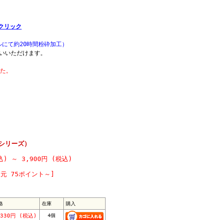
クリック
ミルにて約20時間粉砕加工）
いいただけます。
した。
トシリーズ）
税込)
～
3,900円 (税込)
元 75ポイント～]
格
在庫
購入
,330円 (税込)
4個