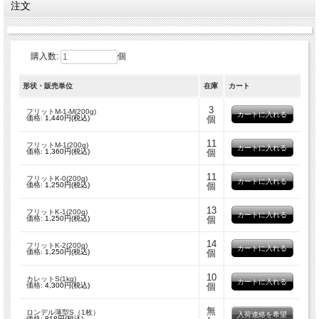
注文
した。
●ロッド 販売終了致しました。
●ロンデル
販売単位：1枚
金型で挟み、薄く平たい皿状に成型したものです。
手づくりのため、各サイズ重量にバラつきがあります。
購入数:
個
詳細についてはこちらをクリック
※ロンデルは製造終了の為、在庫限りの販売となります。ご了承下さい。
形状・販売単位
在庫
カート
3
フリットM-1-M(200g)
価格:
1,440円(税込)
個
11
フリットM-1(200g)
価格:
1,360円(税込)
個
11
フリットK-0(200g)
価格:
1,250円(税込)
個
13
フリットK-1(200g)
価格:
1,250円(税込)
個
14
フリットK-2(200g)
価格:
1,250円(税込)
個
10
カレットS(1kg)
価格:
4,300円(税込)
個
無
ロンデル薄型S（1枚）
入荷連絡を希望
価格:
818円(税込)