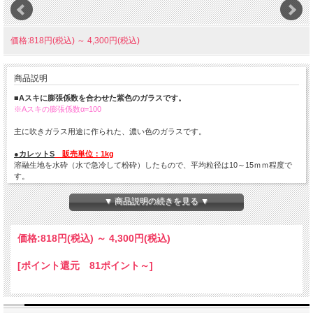
価格:818円(税込)
～
4,300円(税込)
商品説明
■Aスキに膨張係数を合わせた紫色のガラスです。
※Aスキの膨張係数α=100
主に吹きガラス用途に作られた、濃い色のガラスです。
●カレットS
販売単位：1kg
溶融生地を水砕（水で急冷して粉砕）したもので、平均粒径は10～15ｍｍ程度で
す。
キャスティングやパートドヴェールの他、坩堝溶融でもお使いいただけます。
▼ 商品説明の続きを見る ▼
●フリット（M-1-M、M-1、K-0、K-1、K-2）
販売単位：200g
ガラスを粉砕し、各粒度に篩い分けしたものです。
※各粒度の比較画像はこちらを
クリック
価格:
818円
(税込)
～
4,300円
(税込)
K-2: 2.4～3.5ｍｍ程度 K-1：1.0～2.4ｍｍ K-0：0.5～1.0ｍｍ
M-1：0.5ｍｍ以下 M-1-M：0.5ｍｍ以下のM-1より細かいパウダー（ポットミル
[ポイント還元 81ポイント～]
にて約20時間粉砕加工）
吹きガラス用ですが、キルンワーク（パートドヴェール、フュージング）にもお使
いいただけます。
【フリット梱包形態：～1ｋｇ：チャック付パック／1.2ｋｇ～：ビニール袋】
※200ｇずつの小分け梱包、1ｋｇの場合のプラスチックケース梱包は終了致しま