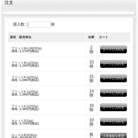
注文
した。
●ロッド 販売終了致しました。
●ロンデル
販売単位：1枚
金型で挟み、薄く平たい皿状に成型したものです。
手づくりのため、各サイズ重量にバラつきがあります。
購入数:
個
詳細についてはこちらをクリック
※ロンデルは製造終了の為、在庫限りの販売となります。ご了承下さい。
形状・販売単位
在庫
カート
2
フリットM-1-M(200g)
価格:
1,270円(税込)
個
10
フリットM-1(200g)
価格:
1,180円(税込)
個
15
フリットK-0(200g)
価格:
1,080円(税込)
個
14
フリットK-1(200g)
価格:
1,080円(税込)
個
19
フリットK-2(200g)
価格:
1,080円(税込)
個
10
カレットS(1kg)
価格:
3,700円(税込)
個
無
ロッド(1本/約90g)
入荷連絡を希望
価格:
356円(税込)