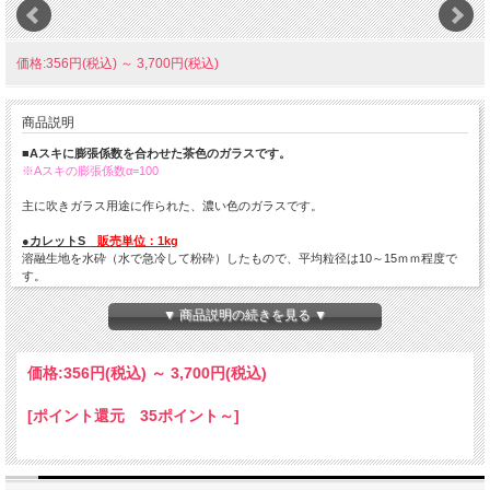
価格:356円(税込)
～
3,700円(税込)
商品説明
■Aスキに膨張係数を合わせた茶色のガラスです。
※Aスキの膨張係数α=100
主に吹きガラス用途に作られた、濃い色のガラスです。
●カレットS
販売単位：1kg
溶融生地を水砕（水で急冷して粉砕）したもので、平均粒径は10～15ｍｍ程度で
す。
キャスティングやパートドヴェールの他、坩堝溶融でもお使いいただけます。
▼ 商品説明の続きを見る ▼
●フリット（M-1-M、M-1、K-0、K-1、K-2）
販売単位：200g
ガラスを粉砕し、各粒度に篩い分けしたものです。
※各粒度の比較画像はこちらを
クリック
価格:
356円
(税込)
～
3,700円
(税込)
K-2: 2.4～3.5ｍｍ程度 K-1：1.0～2.4ｍｍ K-0：0.5～1.0ｍｍ
M-1：0.5ｍｍ以下 M-1-M：0.5ｍｍ以下のM-1より細かいパウダー（ポットミル
[ポイント還元 35ポイント～]
にて約20時間粉砕加工）
吹きガラス用ですが、キルンワーク（パートドヴェール、フュージング）にもお使
いいただけます。
【フリット梱包形態：～1ｋｇ：チャック付パック／1.2ｋｇ～：ビニール袋】
※200ｇずつの小分け梱包、1ｋｇの場合のプラスチックケース梱包は終了致しま