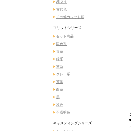
AKスキ
古代色
その他カレット類
フリットシリーズ
セット商品
暖色系
青系
緑系
紫系
グレー系
茶系
白系
黒
和色
不透明色
キャスティングシリーズ