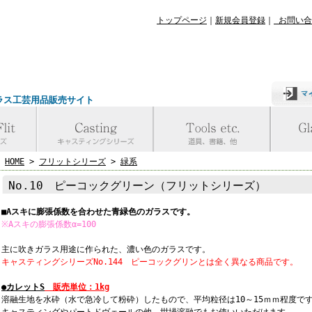
トップページ
｜
新規会員登録
｜
お問い合
ラス工芸用品販売サイト
HOME
>
フリットシリーズ
>
緑系
No.10 ピーコックグリーン（フリットシリーズ）
■Aスキに膨張係数を合わせた青緑色のガラスです。
※Aスキの膨張係数α=100
主に吹きガラス用途に作られた、濃い色のガラスです。
キャスティングシリーズNo.144 ピーコックグリンとは全く異なる商品です。
●カレットS
販売単位：1kg
溶融生地を水砕（水で急冷して粉砕）したもので、平均粒径は10～15ｍｍ程度で