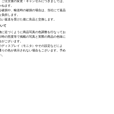
、ご注文後の変更・キャンセルにつきましては、
かねます。
る破損や、輸送時の破損の場合は、当社にて返品
を負担します。
払い返送を受けた後に良品と交換します。
ついて
物に近づくように商品写真の色調整を行なってお
影時の照度等で掲載の写真と実際の商品の色味に
合がございます。
のディスプレイ（モニタ）やその設定などによ
通りの色が表示されない場合もございます。予め
い。