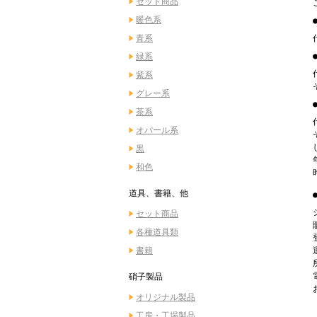
セット商品
暖色系
青系
緑系
紫系
グレー系
茶系
オパール系
黒
和色
道具、書籍、他
セット商品
各種道具類
書籍
硝子製品
オリジナル製品
工房・工場製品