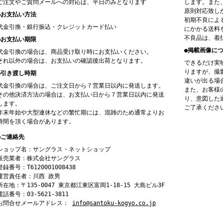
ご注文やご質問メールへの対応は、平日のみとなります
します。また
原則対応致し
●お支払い方法
初期不良によ
代金引換・銀行振込・クレジットカード払い
にかかる送料
不良品は、着
●お支払い期限
●掲載画像に
代金引換の場合は、商品受け取り時にお支払いください。
それ以外の場合は、お支払いの確認後出荷となります。
できるだけ実
りますが、撮
●引き渡し時期
違いが出る場
代金引換の場合は、ご注文日から７営業日以内に発送します。
また、お客様
その他決済方法の場合は、お支払い日から７営業日以内に発送
り、意図した
します。
ご了承くださ
年末年始や大型連休などの繁忙期には、混雑のため通常よりお
時間を頂く場合があります。
●ご連絡先
ショップ名：サングラス・ネットショップ
販売業者：株式会社サングラス
登録番号：T6120001008438
運営責任者：川西 政男
所在地：〒135-0047 東京都江東区富岡1-18-15 大島ビル3F
電話番号：03-5621-3811
お問合せメールアドレス：
info@santoku-kogyo.co.jp