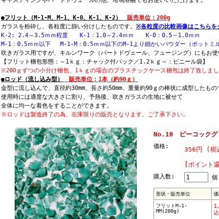
キャスティングやパートドヴェールの他、坩堝溶融でもお使いいただけます。
●フリット（M-1-M、M-1、K-0、K-1、K-2）
販売単位：200g
ガラスを粉砕し、各粒度に篩い分けしたものです。
※各粒度の比較画像はこちらを
K-2: 2.4～3.5ｍｍ程度 K-1：1.0～2.4ｍｍ K-0：0.5～1.0ｍｍ
M-1：0.5ｍｍ以下 M-1-M：0.5ｍｍ以下のM-1より細かいパウダー（ポット
吹きガラス用ですが、キルンワーク（パートドヴェール、フュージング）にもお使
【フリット梱包形態：～1ｋｇ：チャック付パック／1.2ｋｇ～：ビニール袋】
※200ｇずつの小分け梱包、1ｋｇの場合のプラスチックケース梱包は終了致しま
●ロッド（流し込み型）
販売単位：1本（約90ｇ）
金型に流し込んで、直径約30mm、長さ約50mm、重量約90ｇの棒状に成型したもの
使用時には適度な大きさに割り、予熱後、吹きガラスの生地に被せて
全体に均一な着色をすることができます。
※ロッドは製造終了の為、在庫限りの販売となります。ご了承下さい。
No.10 ピーコック
価格:
356円 (
[ポイント還
購入数:
個
形状・販売単位
価
フリットM-1-
1
MM(200g)
込