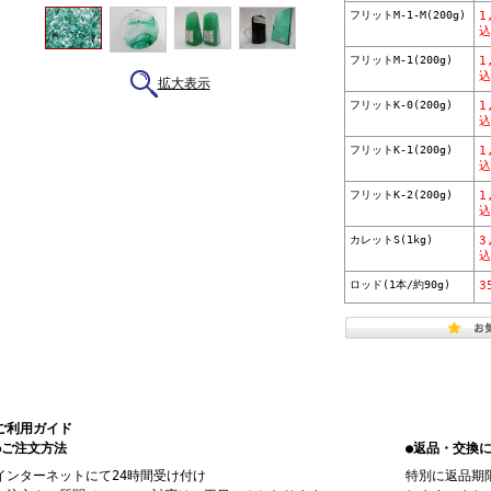
フリットM-1-M(200g)
1
込
フリットM-1(200g)
1
込
拡大表示
フリットK-0(200g)
1
込
フリットK-1(200g)
1
込
フリットK-2(200g)
1
込
カレットS(1kg)
3
込
ロッド(1本/約90g)
3
ご利用ガイド
●ご注文方法
●返品・交換
インターネットにて24時間受け付け
特別に返品期