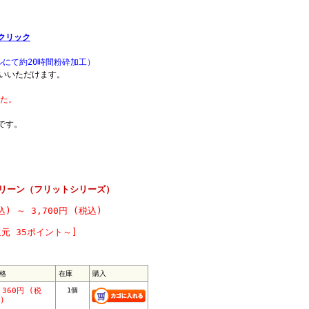
クリック
ミルにて約20時間粉砕加工）
いいただけます。
した。
です。
グリーン（フリットシリーズ）
税込)
～
3,700円 (税込)
元 35ポイント～]
格
在庫
購入
,360円 (税
1個
)