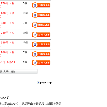
,270円 (税
5個
)
,180円 (税
15個
)
,080円 (税
7個
)
,080円 (税
10個
)
,080円 (税
10個
)
,700円 (税
7個
)
56円 (税込)
9個
page top
について
限の定めはなく、返品理由を確認後に対応を決定